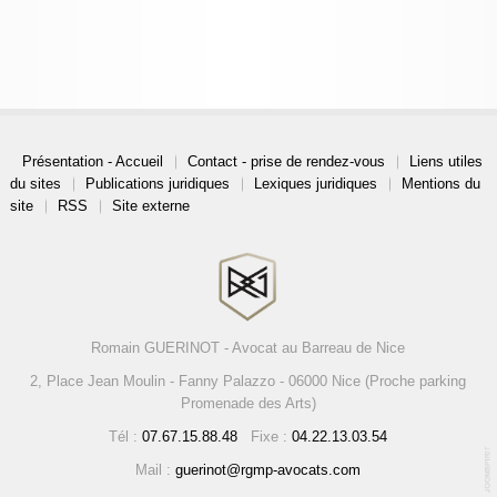
Présentation - Accueil
Contact - prise de rendez-vous
Liens utiles
du sites
Publications juridiques
Lexiques juridiques
Mentions du
site
RSS
Site externe
Romain GUERINOT - Avocat au Barreau de Nice
2, Place Jean Moulin - Fanny Palazzo - 06000 Nice (Proche parking
Promenade des Arts)
Tél :
07.67.15.88.48
Fixe :
04.22.13.03.54
Mail :
guerinot@rgmp-avocats.com